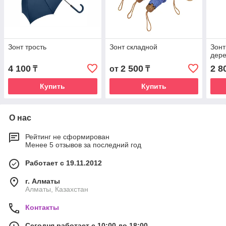
Зонт трость
Зонт складной
Зонт
дер
4 100
2 500
2 8
₸
от
₸
Купить
Купить
О нас
Рейтинг не сформирован
Менее 5 отзывов за последний год
Работает с 19.11.2012
г. Алматы
Алматы, Казахстан
Контакты
Сегодня работает с 10:00 до 18:00