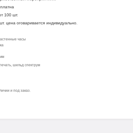
сплатна
т 100 шт.
шт. цена оговаривается индивидуально.
настенные часы
ка
 мм
печать, шильд спектрум
ичии и под заказ.