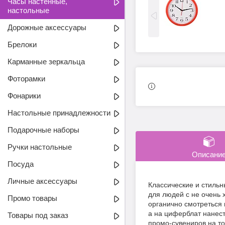
Часы настенные,
настольные
Дорожные аксессуары
Брелоки
Карманные зеркальца
Фоторамки
Фонарики
Настольные принадлежности
Подарочные наборы
Ручки настольные
Описани
Посуда
Личные аксессуары
Классические и стильн
для людей с не очень 
Промо товары
органично смотреться 
а на циферблат нанест
Товары под заказ
промо-сувениров на т