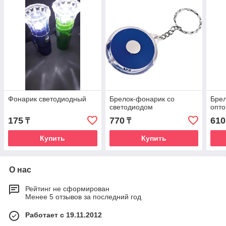
Фонарик светодиодный
Брелок-фонарик со
Брел
светодиодом
опто
175
770
610
₸
₸
Купить
Купить
О нас
Рейтинг не сформирован
Менее 5 отзывов за последний год
Работает с 19.11.2012