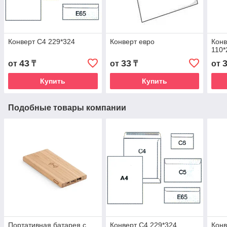
Конверт С4 229*324
Конверт евро
Конв
110*
43
33
от
₸
от
₸
от
Купить
Купить
Подобные товары компании
Портативная батарея с
Конверт С4 229*324
Конв