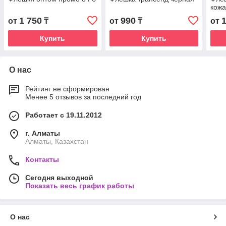
кожа
1 750
990
от
₸
от
₸
от
Купить
Купить
О нас
Рейтинг не сформирован
Менее 5 отзывов за последний год
Работает с 19.11.2012
г. Алматы
Алматы, Казахстан
Контакты
Сегодня выходной
Показать весь график работы
О нас