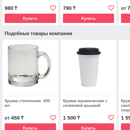
980
790
₸
₸
от
Купить
Купить
Подобные товары компании
Кружка стеклянная. 400
Кружка керамическая с
Круж
мл
силиковой крышкой
синя
пок
450
1 500
1 5
от
₸
₸
Купить
Купить