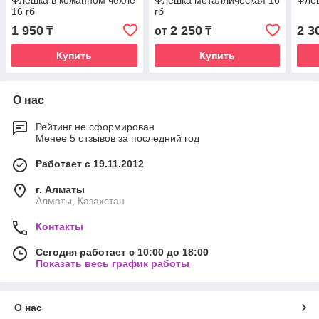
Флешка в кожанном чехле
Флешка металлическая 16
Флеш
16 гб
гб
1 950
2 250
2 3
₸
от
₸
Купить
Купить
О нас
Рейтинг не сформирован
Менее 5 отзывов за последний год
Работает с 19.11.2012
г. Алматы
Алматы, Казахстан
Контакты
Сегодня работает с 10:00 до 18:00
Показать весь график работы
О нас