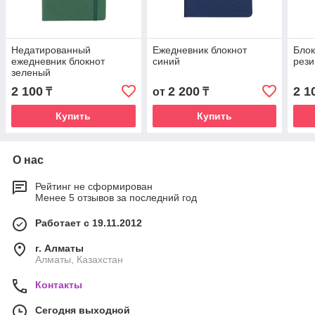
Недатированный
Ежедневник блокнот
Блок
ежедневник блокнот
синий
рези
зеленый
2 100
2 200
2 1
₸
от
₸
Купить
Купить
О нас
Рейтинг не сформирован
Менее 5 отзывов за последний год
Работает с 19.11.2012
г. Алматы
Алматы, Казахстан
Контакты
Сегодня выходной