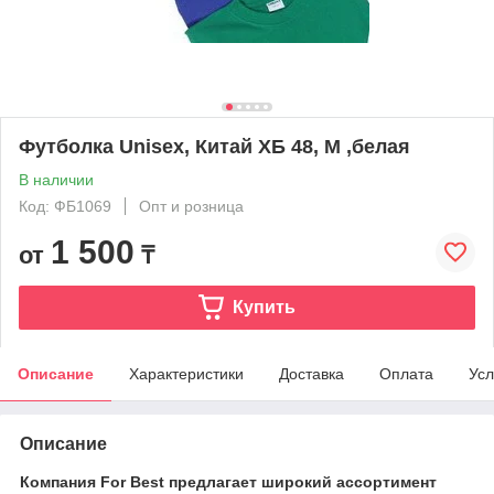
Футболка Unisex, Китай ХБ 48, M ,белая
В наличии
Код: ФБ1069
Опт и розница
1 500
от
₸
Купить
Описание
Характеристики
Доставка
Оплата
Усл
Описание
Компания For Best предлагает широкий ассортимент