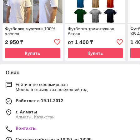
Футболка мужская 100%
Футболка трикотажная
Футб
хлопок
белая
ХБ 4
2 950
1 400
1 4
₸
от
₸
Купить
Купить
О нас
Рейтинг не сформирован
Менее 5 отзывов за последний год
Работает с 19.11.2012
г. Алматы
Алматы, Казахстан
Контакты
Сегодня работает с 10:00 до 18:00