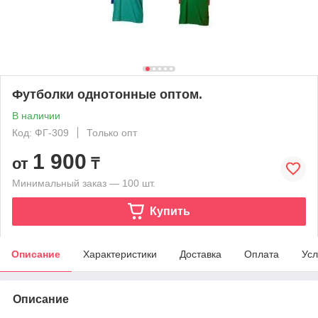
Футболки однотонные оптом.
В наличии
Код: ФГ-309
Только опт
1 900
от
₸
Минимальный заказ — 100 шт.
Купить
Описание
Характеристики
Доставка
Оплата
Усл
Описание