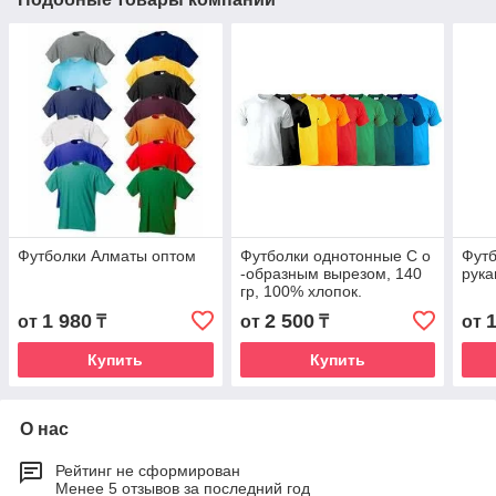
Футболки Алматы оптом
Футболки однотонные С о
Футб
-образным вырезом, 140
рук
гр, 100% хлопок.
1 980
2 500
от
₸
от
₸
от
Купить
Купить
О нас
Рейтинг не сформирован
Менее 5 отзывов за последний год