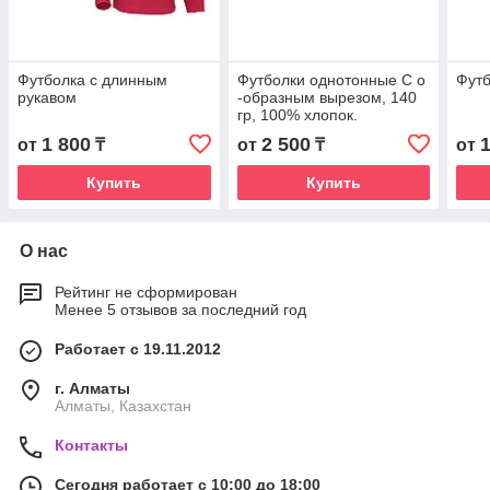
Футболка с длинным
Футболки однотонные С о
Футб
рукавом
-образным вырезом, 140
гр, 100% хлопок.
1 800
2 500
от
₸
от
₸
от
Купить
Купить
О нас
Рейтинг не сформирован
Менее 5 отзывов за последний год
Работает с 19.11.2012
г. Алматы
Алматы, Казахстан
Контакты
Сегодня работает с 10:00 до 18:00