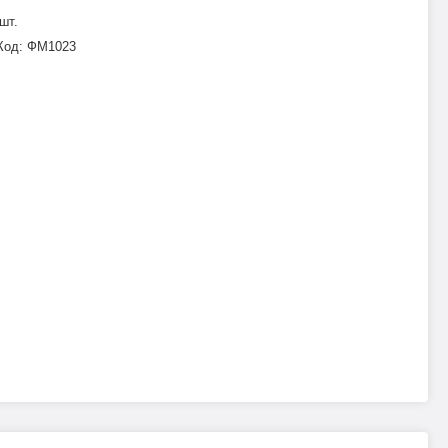
шт.
Код:
ФМ1023