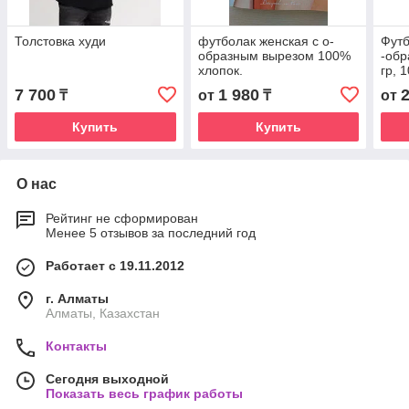
Толстовка худи
футболак женская с о-
Футб
образным вырезом 100%
-обр
хлопок.
гр, 
7 700
1 980
₸
от
₸
от
Купить
Купить
О нас
Рейтинг не сформирован
Менее 5 отзывов за последний год
Работает с 19.11.2012
г. Алматы
Алматы, Казахстан
Контакты
Сегодня выходной
Показать весь график работы