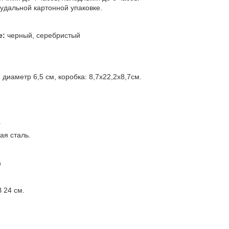
удальной картонной упаковке.
е:
черный, серебристый
 диаметр 6,5 см, коробка: 8,7х22,2х8,7см.
.
я сталь.
а
В 24 см.