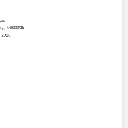
шт.
Код:
k46000/35
а 2026