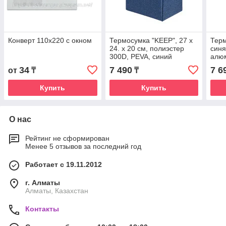
Конверт 110х220 с окном
Термосумка "KEEP", 27 x
Терм
24. x 20 см, полиэстер
синя
300D, PEVA, синий
алюм
меланж
26 x
34
7 490
7 6
от
₸
₸
Купить
Купить
О нас
Рейтинг не сформирован
Менее 5 отзывов за последний год
Работает с 19.11.2012
г. Алматы
Алматы, Казахстан
Контакты