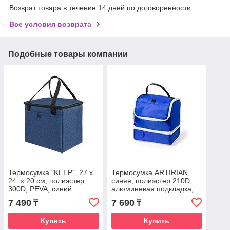
Возврат товара в течение 14 дней по договоренности
Все условия возврата
Подобные товары компании
Термосумка "KEEP", 27 x
Термосумка ARTIRIAN,
24. x 20 см, полиэстер
синяя, полиэстер 210D,
300D, PEVA, синий
алюминевая подкладка,
меланж
26 x 27 x 17.5 см
7 490
7 690
₸
₸
Купить
Купить